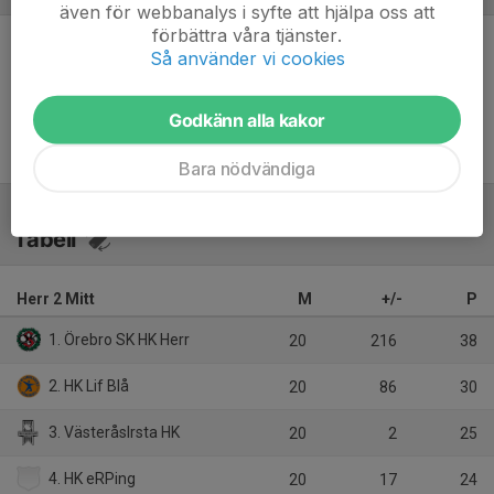
även för webbanalys i syfte att hjälpa oss att
förbättra våra tjänster.
Så använder vi cookies
Inget referat skrivet
Godkänn alla kakor
Bara nödvändiga
Tabell
Herr 2 Mitt
M
+/-
P
1. Örebro SK HK Herr
20
216
38
2. HK Lif Blå
20
86
30
3. VästeråsIrsta HK
20
2
25
4. HK eRPing
20
17
24