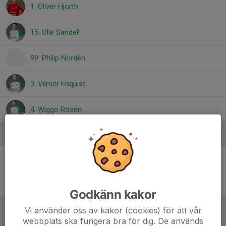
1. Oliver Hjorth
15. Olle Sandell
99. Philip Nordén
3. Vilmer Enquist
4. Wiggo Rosén
Ledare
Johan Dahl
Fysioterapeut
Per Claudius
Tränare
Godkänn kakor
Vi använder oss av kakor (cookies) för att vår
webbplats ska fungera bra för dig. De används
Referat