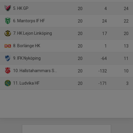
5. HK GP
20
4
24
6. Mantorps IF HF
20
24
22
7. HK Lejon Linköping
20
17
20
8. Borlänge HK
20
1
13
9. IFK Nyköping
20
-64
11
10. Hallstahammars SK HK
20
-132
10
11. Ludvika HF
20
-171
3