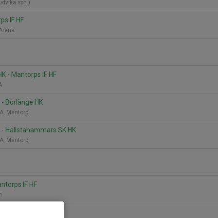
Ludvika sph.)
ps IF HF
k Arena
HK - Mantorps IF HF
 A
 - Borlänge HK
A, Mantorp
F - Hallstahammars SK HK
A, Mantorp
ntorps IF HF
en
 - IFK Nyköping