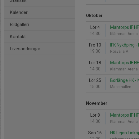
Statistik
Kalender
Oktober
Bildgalleri
Lör 4
Mantorps IF HF
14:30
Klämman Arena 
Kontakt
Fre 10
IFK Nyköping -
Livesändningar
19:30
Rosvalla A
Lör 18
Mantorps IF HF
14:30
Klämman Arena 
Lör 25
Borlänge HK - 
15:00
Maserhallen
November
Lör 8
Mantorps IF HF
14:30
Klämman Arena 
Sön 16
HK Lejon Linkö