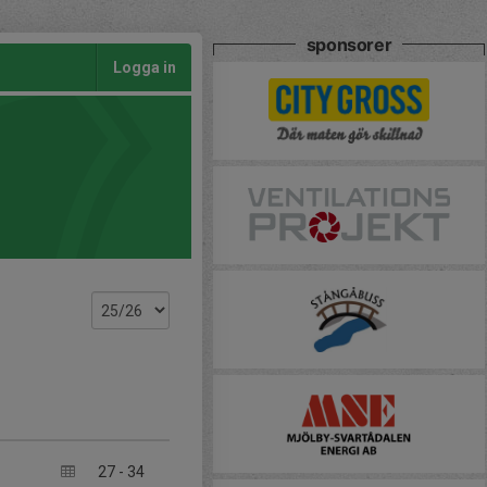
sponsorer
Logga in
27
-
34