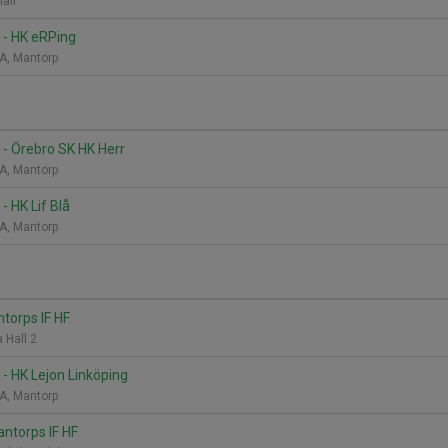
hall
 - HK eRPing
A, Mantorp
 - Örebro SK HK Herr
A, Mantorp
- HK Lif Blå
A, Mantorp
ntorps IF HF
 Hall 2
 - HK Lejon Linköping
A, Mantorp
antorps IF HF