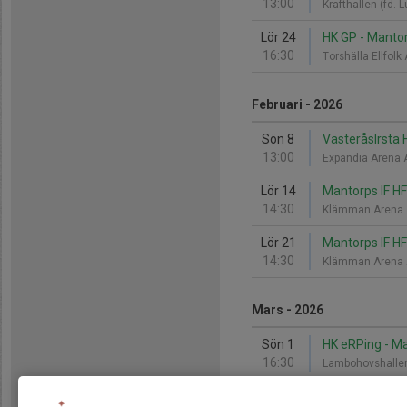
13:00
Krafthallen (fd. 
Lör 24
HK GP - Mantor
16:30
Torshälla Ellfol
Februari - 2026
Sön 8
VästeråsIrsta 
13:00
Expandia Arena
Lör 14
Mantorps IF HF
14:30
Klämman Arena 
Lör 21
Mantorps IF H
14:30
Klämman Arena 
Mars - 2026
Sön 1
HK eRPing - Ma
16:30
Lambohovshall
Lör 7
Mantorps IF HF