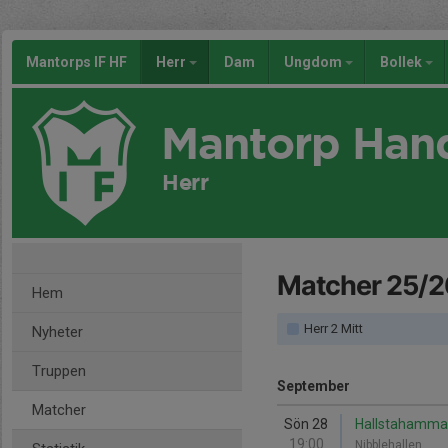
Mantorps IF HF
Herr
Dam
Ungdom
Bollek
Mantorp Han
Herr
Matcher 25/2
Hem
Herr 2 Mitt
Nyheter
Truppen
September
Matcher
Sön 28
Hallstahammar
19:00
Nibblehallen