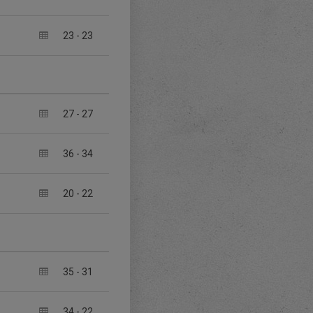
23
-
23
27
-
27
36
-
34
20
-
22
35
-
31
34
-
22