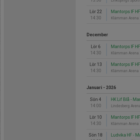
13:30
Linköpings Sport
Lör 22
Mantorps IF HF
14:30
Klämman Arena 
December
Lör 6
Mantorps IF HF
14:30
Klämman Arena 
Lör 13
Mantorps IF HF 
14:30
Klämman Arena 
Januari - 2026
Sön 4
HK Lif Blå - Ma
14:00
Lindesberg Arena
Lör 10
Mantorps IF HF
14:30
Klämman Arena 
Sön 18
Ludvika HF - M