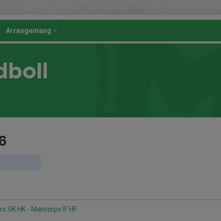
Arrangemang
dboll
6
s SK HK - Mantorps IF HF