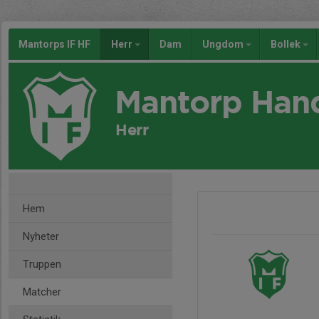
Mantorps IF HF
Herr
Dam
Ungdom
Bollek
Mantorp Han
Herr
Hem
Nyheter
Truppen
Matcher