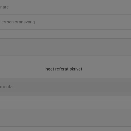
änare
Herrsenioransvarig
Inget referat skrivet