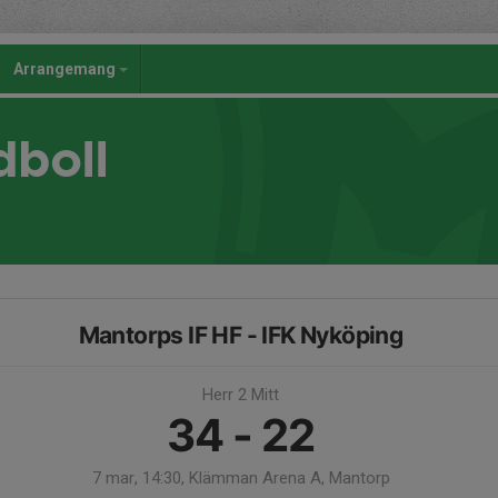
Arrangemang
dboll
Mantorps IF HF - IFK Nyköping
Herr 2 Mitt
34 - 22
7 mar, 14:30, Klämman Arena A, Mantorp