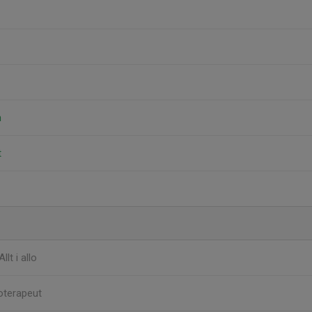
n
t
Allt i allo
oterapeut