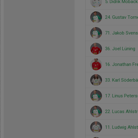
5. Didrik Mobäck
24. Gustav Torne
71. Jakob Sven
36. Joel Lüning
16. Jonathan Fr
33. Karl Söderb
17. Linus Peter
22. Lucas Ahlst
11. Ludwig Ahls