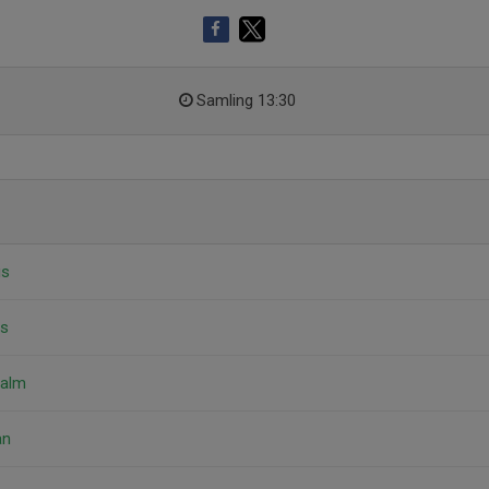
Samling 13:30
us
us
malm
an