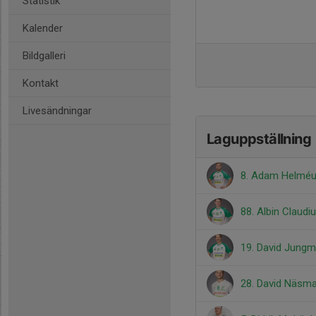
Statistik
Kalender
Bildgalleri
Kontakt
Livesändningar
Laguppställning
8. Adam Helmé
88. Albin Claudi
19. David Jung
28. David Näsm