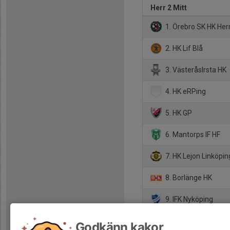
Herr 2 Mitt
1. Örebro SK HK Her
2. HK Lif Blå
3. VästeråsIrsta HK
4. HK eRPing
5. HK GP
6. Mantorps IF HF
7. HK Lejon Linköpin
8. Borlänge HK
9. IFK Nyköping
10. Hallstahammars
Godkänn kakor