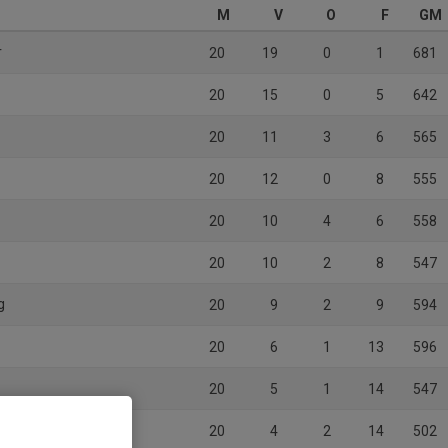
M
V
O
F
GM
r
20
19
0
1
681
20
15
0
5
642
20
11
3
6
565
20
12
0
8
555
20
10
4
6
558
20
10
2
8
547
g
20
9
2
9
594
20
6
1
13
596
20
5
1
14
547
 SK HK
20
4
2
14
502