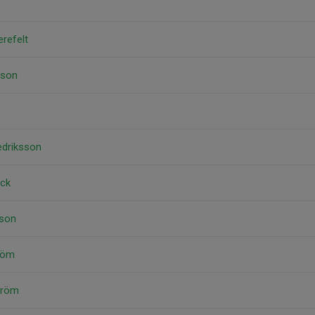
refelt
sson
edriksson
äck
sson
röm
tröm