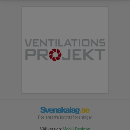
För
smarta
idrottsföreningar
Välj version:
Mobil
|
Desktop