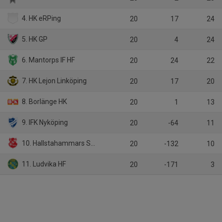
4. HK eRPing
20
17
24
5. HK GP
20
4
24
6. Mantorps IF HF
20
24
22
7. HK Lejon Linköping
20
17
20
8. Borlänge HK
20
1
13
9. IFK Nyköping
20
-64
11
10. Hallstahammars SK HK
20
-132
10
11. Ludvika HF
20
-171
3