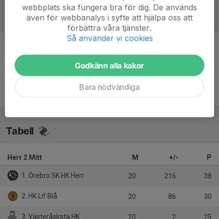
webbplats ska fungera bra för dig. De används
även för webbanalys i syfte att hjälpa oss att
Referat
förbättra våra tjänster.
Så använder vi cookies
Inget referat skrivet
Godkänn alla kakor
Bara nödvändiga
Tabell
Herr 2 Mitt
M
+/-
P
1. Örebro SK HK Herr
20
216
38
2. HK Lif Blå
20
86
30
3. VästeråsIrsta HK
20
2
25