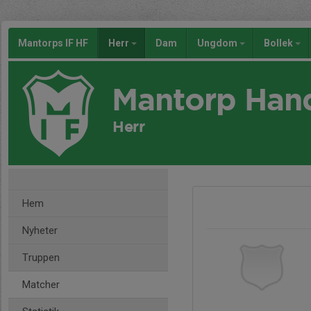
Mantorps IF HF
Herr
Dam
Ungdom
Bollek
Mantorp Han
Herr
Hem
Nyheter
Truppen
Matcher