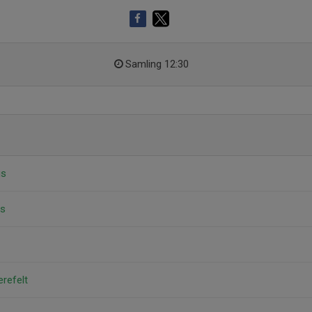
Samling 12:30
us
us
refelt