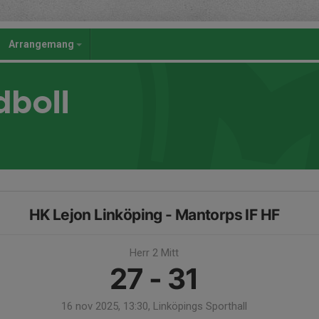
Arrangemang
dboll
HK Lejon Linköping - Mantorps IF HF
Herr 2 Mitt
27 - 31
16 nov 2025, 13:30, Linköpings Sporthall