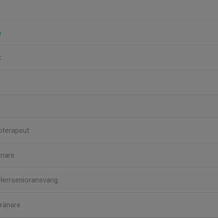
n
t
oterapeut
änare
Herrsenioransvarig
ränare