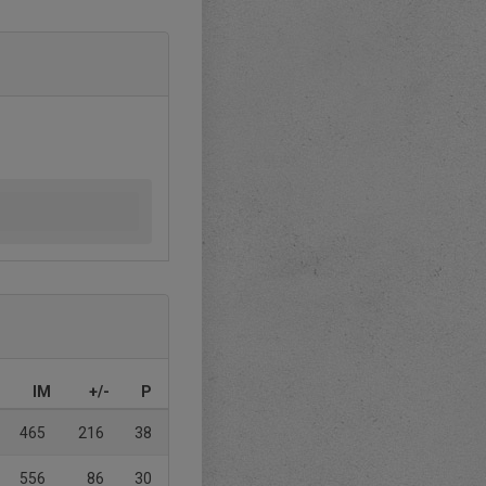
IM
+/-
P
465
216
38
556
86
30