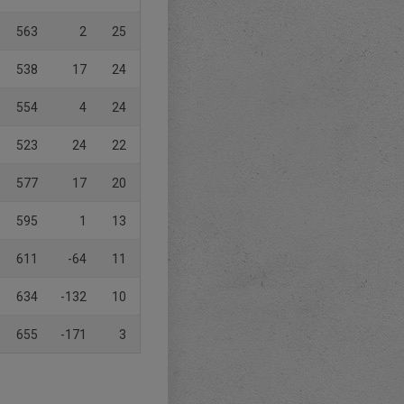
563
2
25
538
17
24
554
4
24
523
24
22
577
17
20
595
1
13
611
-64
11
634
-132
10
655
-171
3