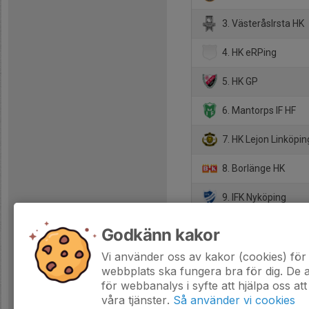
3. VästeråsIrsta HK
4. HK eRPing
5. HK GP
6. Mantorps IF HF
7. HK Lejon Linköpin
8. Borlänge HK
9. IFK Nyköping
10. Hallstahammars
Godkänn kakor
11. Ludvika HF
Vi använder oss av kakor (cookies) för 
webbplats ska fungera bra för dig. De
för webbanalys i syfte att hjälpa oss att
våra tjänster.
Så använder vi cookies