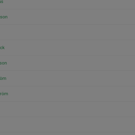
us
sson
äck
sson
röm
tröm