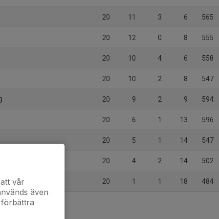
20
11
3
6
565
20
12
0
8
555
20
10
4
6
558
20
10
2
8
547
g
20
9
2
9
594
20
6
1
13
596
20
5
1
14
547
 SK HK
20
4
2
14
502
att vår
20
1
1
18
484
 används även
 förbättra