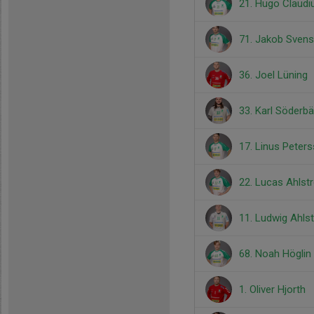
21. Hugo Claudi
71. Jakob Sven
36. Joel Lüning
33. Karl Söderb
17. Linus Peter
22. Lucas Ahlst
11. Ludwig Ahls
68. Noah Höglin
1. Oliver Hjorth