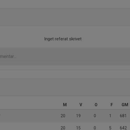
Inget referat skrivet
M
V
O
F
GM
r
20
19
0
1
681
20
15
0
5
642