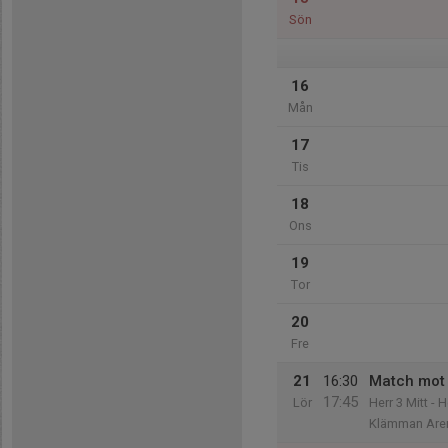
Sön
16
Mån
17
Tis
18
Ons
19
Tor
20
Fre
21
16:30
Match mot
17:45
Lör
Herr 3 Mitt - 
Klämman Aren