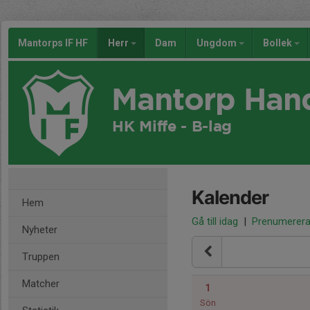
Mantorps IF HF
Herr
Dam
Ungdom
Bollek
Mantorp Han
HK Miffe - B-lag
Kalender
Hem
Gå till idag
|
Prenumerer
Nyheter
Truppen
Matcher
1
Sön