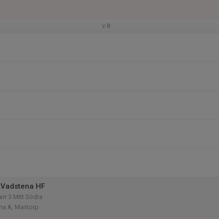
v.8
 Vadstena HF
Herr 3 Mitt Södra
a A, Mantorp