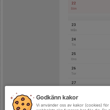
22
Sön
23
Mån
24
Tis
25
Ons
26
Tor
27
Fre
Godkänn kakor
28
Lör
Vi använder oss av kakor (cookies) för 