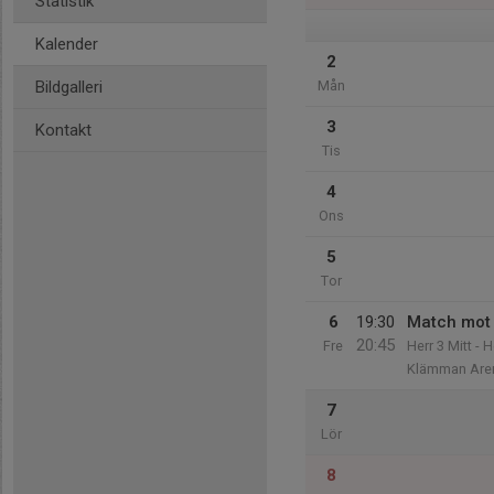
Statistik
Kalender
2
Bildgalleri
Mån
3
Kontakt
Tis
4
Ons
5
Tor
6
19:30
Match mot 
20:45
Fre
Herr 3 Mitt - 
Klämman Aren
7
Lör
8