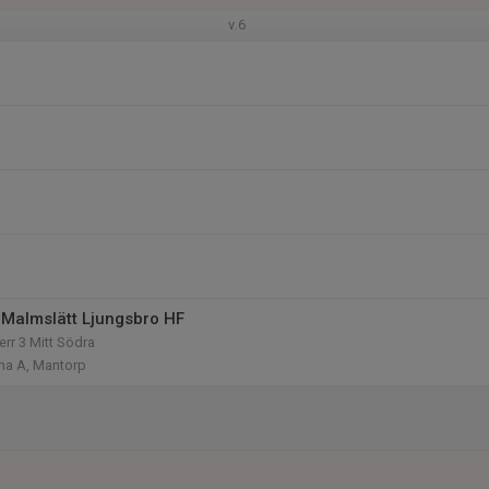
v.6
Malmslätt Ljungsbro HF
Herr 3 Mitt Södra
a A, Mantorp