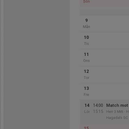
Sön
9
Mån
10
Tis
11
Ons
12
Tor
13
Fre
14
14:00
Match mot 
15:15
Lör
Herr 3 Mitt - 
Hagadals SC
15