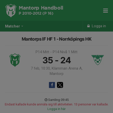
Mantorp Handboll
P 2010-2012 (P 16)
Logga in
Matcher
Mantorps IF HF 1 - Norrköpings HK
P14 Mitt - P14 Nivå 1 Mitt
35 - 24
7 feb, 10:30, Klämman Arena A,
Mantorp
Samling 09:45
Endast kallade kunde anmäla sig till aktiviteten. 13 personer var kallade.
Logga in här