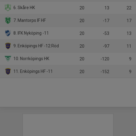
6. Skåre HK
20
13
22
7. Mantorps IF HF
20
-17
17
8. IFK Nyköping -11
20
-53
13
9. Enköpings HF -12:Röd
20
-97
11
10. Norrköpings HK
20
-120
9
11. Enköpings HF -11
20
-152
9