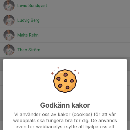
Levis Sundqvist
Ludvig Berg
Malte Rehn
Theo Ström
Ledare
Robert Ström
Tränare
Stefan Knutsson
tränare
Godkänn kakor
Vi använder oss av kakor (cookies) för att vår
Referat
webbplats ska fungera bra för dig. De används
även för webbanalys i syfte att hjälpa oss att