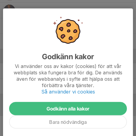
Malte Rehn
Oscar Spets
Theo Ström
Godkänn kakor
Ledare
Vi använder oss av kakor (cookies) för att vår
Robert Ström
Tränare
webbplats ska fungera bra för dig. De används
även för webbanalys i syfte att hjälpa oss att
förbättra våra tjänster.
Stefan Knutsson
tränare
Så använder vi cookies
Godkänn alla kakor
Referat
Bara nödvändiga
Inget referat skrivet