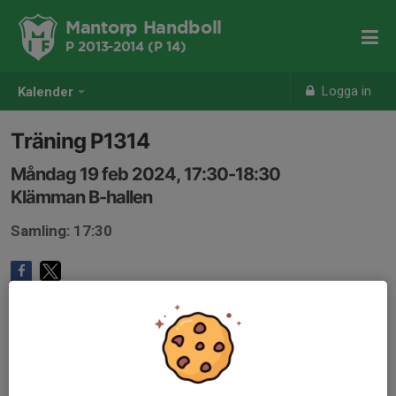
Mantorp Handboll
P 2013-2014 (P 14)
Logga in
Kalender
Träning P1314
Måndag 19 feb 2024, 17:30-18:30
Klämman B-hallen
Samling: 17:30