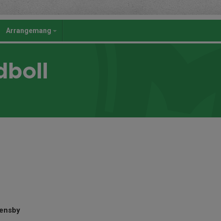
Arrangemang
dboll
tensby