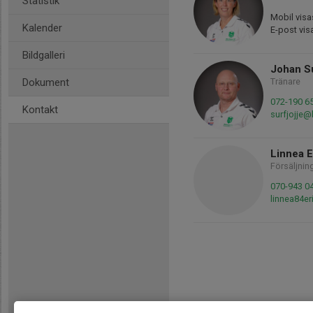
Statistik
Mobil visa
Kalender
E-post vis
Bildgalleri
Johan S
Dokument
Tränare
072-190 6
Kontakt
surfjojje
Linnea E
Försäljnin
070-943 0
linnea84e