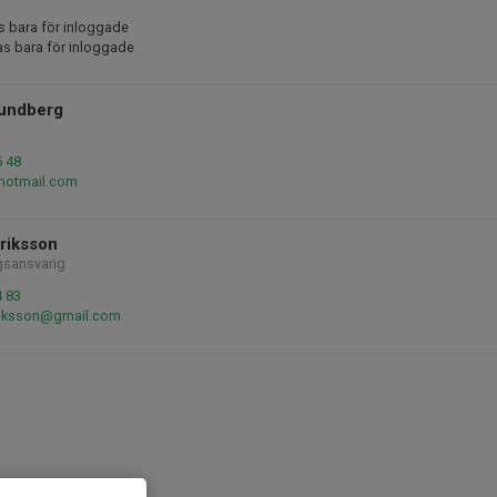
s bara för inloggade
as bara för inloggade
undberg
5 48
@hotmail.com
riksson
gsansvarig
4 83
riksson@gmail.com