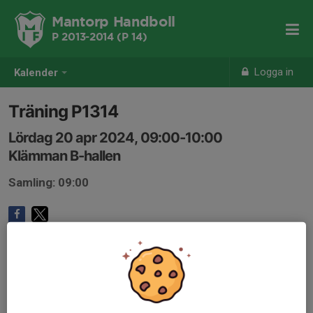
Mantorp Handboll
P 2013-2014 (P 14)
Logga in
Kalender
Träning P1314
Lördag 20 apr 2024, 09:00-10:00
Klämman B-hallen
Samling: 09:00