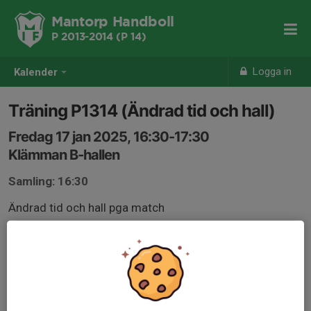
Mantorp Handboll
P 2013-2014 (P 14)
Logga in
Kalender
Träning P1314 (Ändrad tid och hall)
Fredag 17 jan 2025, 16:30-17:30
Klämman B-hallen
Samling: 16:30
Ändrad tid och hall pga match