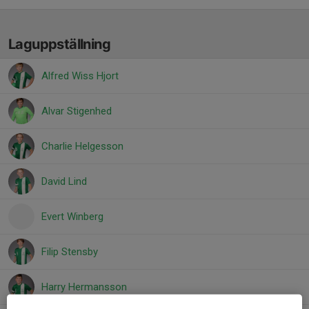
Laguppställning
Alfred Wiss Hjort
Alvar Stigenhed
Charlie Helgesson
David Lind
Evert Winberg
Filip Stensby
Harry Hermansson