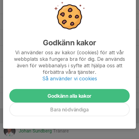
Harry Lindell
, P 2015-2016 (P 11)
Leo Sundberg
Malte Eriksson
Godkänn kakor
Vi använder oss av kakor (cookies) för att vår
Milo Petrovic
webbplats ska fungera bra för dig. De används
även för webbanalys i syfte att hjälpa oss att
Neo Karlsson
förbättra våra tjänster.
Så använder vi cookies
Neo Nilsson
Godkänn alla kakor
Vilhelm Svensson
Bara nödvändiga
Ledare
Johan Sundberg
Tränare