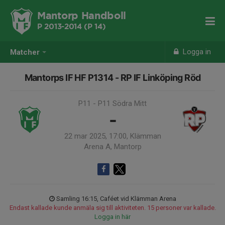
Mantorp Handboll
P 2013-2014 (P 14)
Logga in
Matcher
Mantorps IF HF P1314 - RP IF Linköping Röd
P11 - P11 Södra Mitt
-
22 mar 2025, 17:00, Klämman
Arena A, Mantorp
Samling 16:15, Caféet vid Klämman Arena
Endast kallade kunde anmäla sig till aktiviteten. 15 personer var kallade.
Logga in här