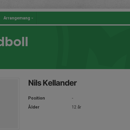
Arrangemang
dboll
Nils Kellander
Position
-
Ålder
12 år