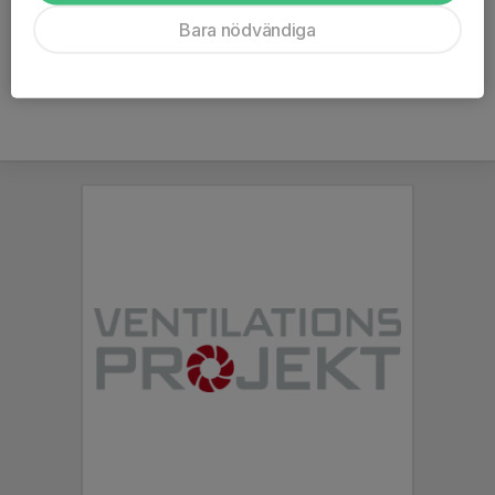
Ålder
12 år
Bara nödvändiga