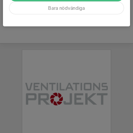
Ålder
12 år
Bara nödvändiga