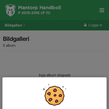
Mantorp Handboll
P 2015-2016 (P 11)
Logga in
Bildgalleri
Bildgalleri
0 album
Inga album skapade