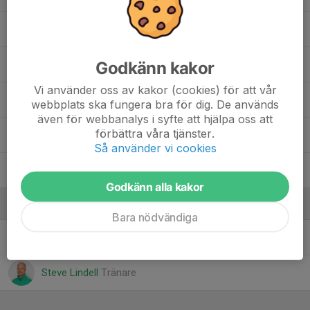
Milo Ali
Godkänn kakor
Nils Sehlstedt Ek
Vi använder oss av kakor (cookies) för att vår
Nils Wiss Hjorth
webbplats ska fungera bra för dig. De används
även för webbanalys i syfte att hjälpa oss att
förbättra våra tjänster.
Wilma Ström
, F 2015-2016 (F 11)
Så använder vi cookies
Wilmer Leiman
Godkänn alla kakor
Ledare
Bara nödvändiga
Johan Sundberg
Tränare
Steve Lindell
Tränare