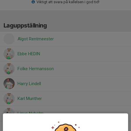
Viktigt att svara på kallelsen i god tid!
Laguppställning
Algot Rentmeester
Ebbe HEDIN
Folke Hermansson
Harry Lindell
Karl Munther
Linus Nyholm
Lucas Sundberg