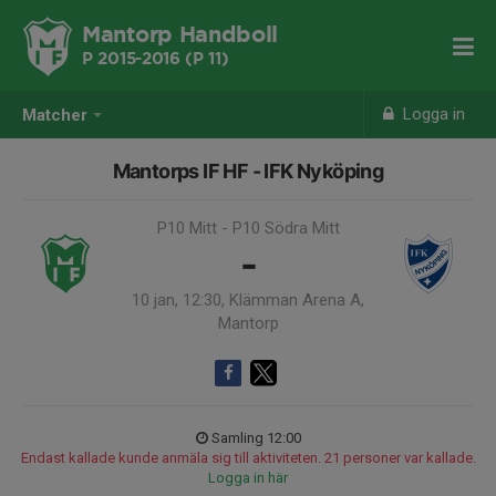
Mantorp Handboll
P 2015-2016 (P 11)
Logga in
Matcher
Mantorps IF HF - IFK Nyköping
P10 Mitt - P10 Södra Mitt
-
10 jan, 12:30, Klämman Arena A,
Mantorp
Samling 12:00
Endast kallade kunde anmäla sig till aktiviteten. 21 personer var kallade.
Logga in här