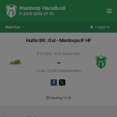
Mantorp Handboll
P 2015-2016 (P 11)
Logga in
Matcher
Hultic BK : Gul - Mantorps IF HF
P10 Mitt - P10 Södra Mitt
-
7 mar, 13:45, Hultdalshallen
Samling 12:45