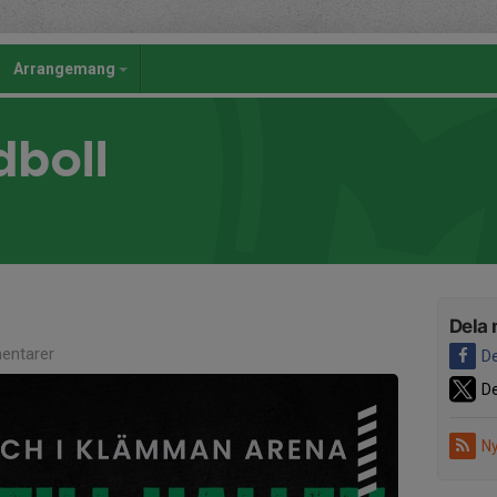
Arrangemang
dboll
Dela 
entarer
De
De
Ny