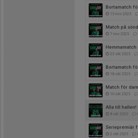
Bortamatch fö
15 nov 2025
Match på sönd
7 nov 2025
Hemmamatch p
23 okt 2025
Bortamatch fö
18 okt 2025
Match för dam
10 okt 2025
Alla till hallen!
8 okt 2025
Seriepremiär f
2 okt 2025