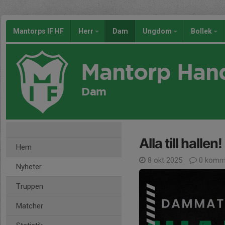
Mantorps IF HF
Herr
Dam
Ungdom
Bollek
Mantorp Han
Dam
Alla till hallen!
Hem
8 okt 2025
0 komm
Nyheter
Truppen
Matcher