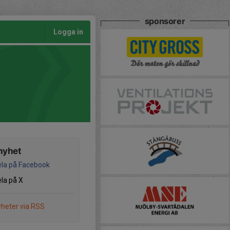
sponsorer
Logga in
nyhet
la på Facebook
la på X
heter via RSS