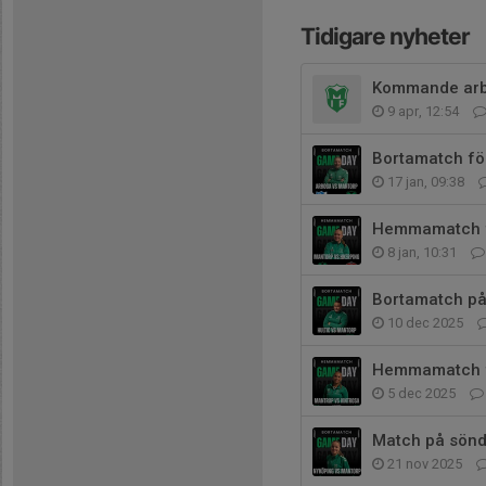
Tidigare nyheter
Kommande arb
9 apr, 12:54
Bortamatch fö
17 jan, 09:38
Hemmamatch f
8 jan, 10:31
Bortamatch på
10 dec 2025
Hemmamatch f
5 dec 2025
Match på sönd
21 nov 2025