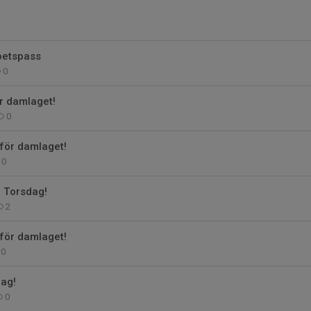
etspass
0
r damlaget!
0
ör damlaget!
0
 Torsdag!
2
ör damlaget!
0
ag!
0