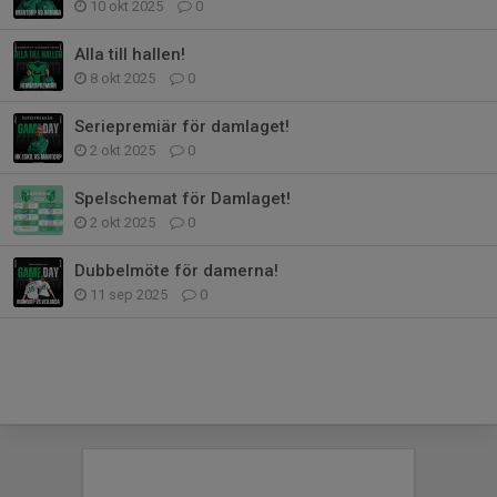
10 okt 2025
0
Alla till hallen!
8 okt 2025
0
Seriepremiär för damlaget!
2 okt 2025
0
Spelschemat för Damlaget!
2 okt 2025
0
Dubbelmöte för damerna!
11 sep 2025
0