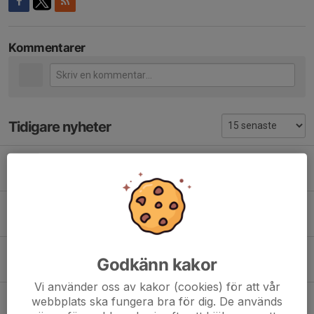
Kommentarer
Tidigare nyheter
Kommande arbetspass
9 apr, 12:54
0
Bortamatch för damlaget!
17 jan, 09:38
0
Hemmamatch för damlaget!
Godkänn kakor
8 jan, 10:31
0
Vi använder oss av kakor (cookies) för att vår
Bortamatch på Torsdag!
webbplats ska fungera bra för dig. De används
10 dec 2025
2