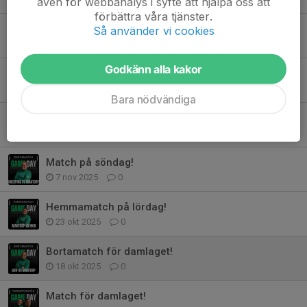
även för webbanalys i syfte att hjälpa oss att
förbättra våra tjänster.
Hemmamatch för damlaget!
Så använder vi cookies
5 dec 2025
0
Godkänn alla kakor
Match på söndag!
21 nov 2025
0
Bara nödvändiga
Bortamatch för damlaget!
15 nov 2025
0
Match på söndag!
7 nov 2025
0
Hemmamatch på lördag!
23 okt 2025
0
Bortamatch för damlaget!
18 okt 2025
0
Match för damlaget!