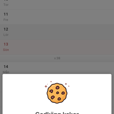
Tor
11
Fre
12
Lör
13
Sön
v.38
14
Mån
15
Tis
16
Ons
17