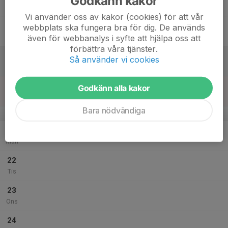
Godkänn kakor
Tor
Vi använder oss av kakor (cookies) för att vår
18
webbplats ska fungera bra för dig. De används
Fre
även för webbanalys i syfte att hjälpa oss att
förbättra våra tjänster.
19
Så använder vi cookies
Lör
20
Godkänn alla kakor
Sön
Bara nödvändiga
v.39
21
Mån
22
Tis
23
Ons
24