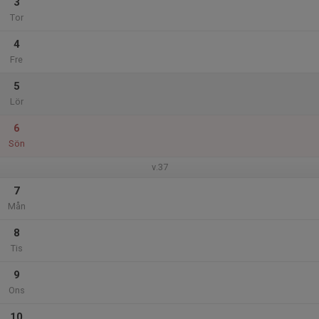
3
Tor
4
Fre
5
Lör
6
Sön
v.37
7
Mån
8
Tis
9
Ons
10