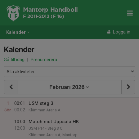
Mantorp Handboll
F 2011-2012 (F 16)
Logga in
Kalender
Kalender
Gå till idag
|
Prenumerera
Februari 2026
1
00:01
USM steg 3
00:02
Sön
Klämman Arena A
10:00
Match mot Uppsala HK
12:00
USM F14 - Steg 3 C
Klämman Arena A, Mantorp