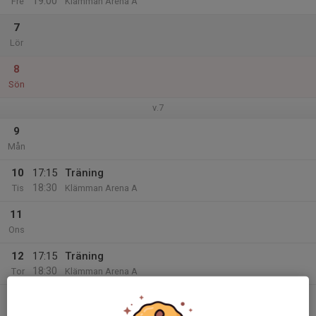
19:00
Fre
Klämman Arena A
7
Lör
8
Sön
v.7
9
Mån
10
17:15
Träning
18:30
Tis
Klämman Arena A
11
Ons
12
17:15
Träning
18:30
Tor
Klämman Arena A
13
17:45
Träning
19:00
Fre
Klämman Arena A