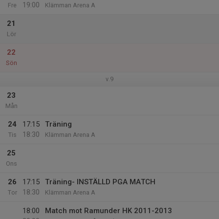
19:00
Fre
Klämman Arena A
21
Lör
22
Sön
v.9
23
Mån
24
17:15
Träning
18:30
Tis
Klämman Arena A
25
Ons
26
17:15
Träning- INSTÄLLD PGA MATCH
18:30
Tor
Klämman Arena A
18:00
Match mot Ramunder HK 2011-2013