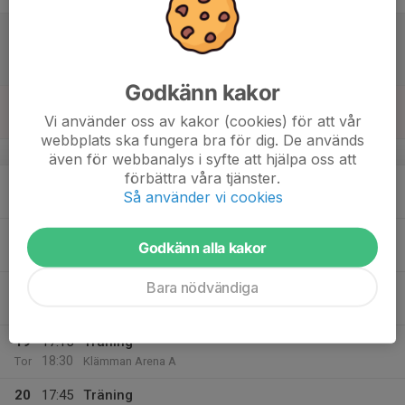
14
11:00
Match mot Västerviks HF -12
13:00
Lör
F14 Mitt - F14 Nivå 2 Södra Mitt
Sporthallen Västervik
Godkänn kakor
15
Vi använder oss av kakor (cookies) för att vår
Sön
webbplats ska fungera bra för dig. De används
v.8
även för webbanalys i syfte att hjälpa oss att
förbättra våra tjänster.
16
Så använder vi cookies
Mån
17
17:15
Träning
Godkänn alla kakor
18:30
Tis
Klämman Arena A
Bara nödvändiga
18
Ons
19
17:15
Träning
18:30
Tor
Klämman Arena A
20
17:45
Träning