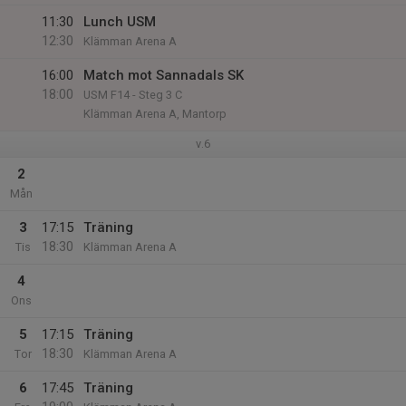
11:30
Lunch USM
12:30
Klämman Arena A
16:00
Match mot Sannadals SK
18:00
USM F14 - Steg 3 C
Klämman Arena A, Mantorp
v.6
2
Mån
3
17:15
Träning
18:30
Tis
Klämman Arena A
4
Ons
5
17:15
Träning
18:30
Tor
Klämman Arena A
6
17:45
Träning