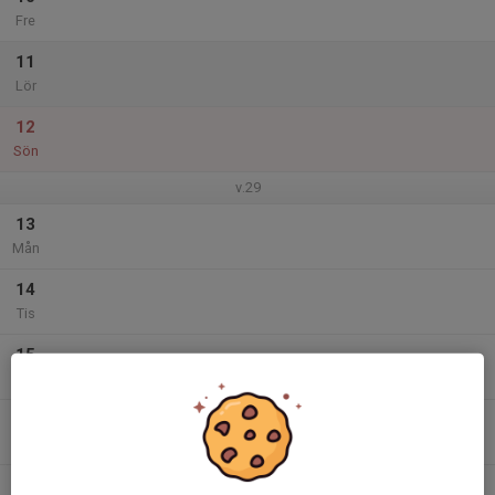
Fre
11
Lör
12
Sön
v.29
13
Mån
14
Tis
15
Ons
16
Tor
17