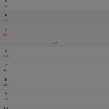
3
Fre
4
Lör
5
Sön
v.28
6
Mån
7
Tis
8
Ons
9
Tor
10