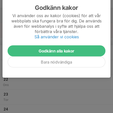
Fre
Godkänn kakor
18
Vi använder oss av kakor (cookies) för att vår
Lör
webbplats ska fungera bra för dig. De används
även för webbanalys i syfte att hjälpa oss att
19
förbättra våra tjänster.
Sön
Så använder vi cookies
v.30
20
Godkänn alla kakor
Mån
Bara nödvändiga
21
Tis
22
Ons
23
Tor
24