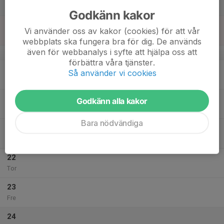
Lör
Godkänn kakor
18
Vi använder oss av kakor (cookies) för att vår
Sön
webbplats ska fungera bra för dig. De används
även för webbanalys i syfte att hjälpa oss att
v.43
förbättra våra tjänster.
19
Så använder vi cookies
Mån
20
Godkänn alla kakor
Tis
Bara nödvändiga
21
Ons
22
Tor
23
Fre
24