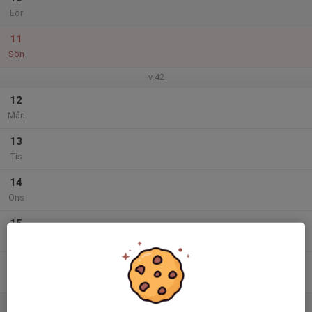
Lör
11
Sön
v.42
12
Mån
13
Tis
14
Ons
15
Tor
16
Fre
17