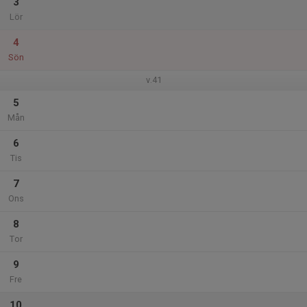
3
Lör
4
Sön
v.41
5
Mån
6
Tis
7
Ons
8
Tor
9
Fre
10