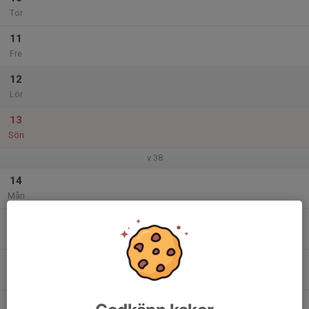
Tor
11
Fre
12
Lör
13
Sön
v.38
14
Mån
15
Tis
16
Ons
17