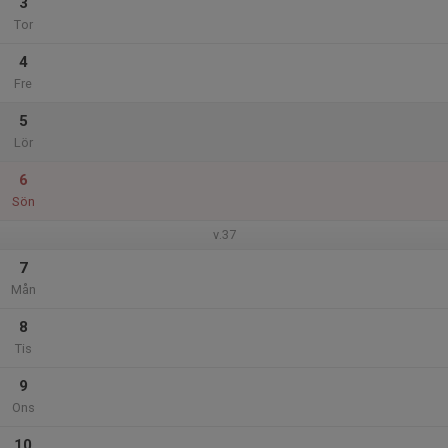
3
Tor
4
Fre
5
Lör
6
Sön
v.37
7
Mån
8
Tis
9
Ons
10