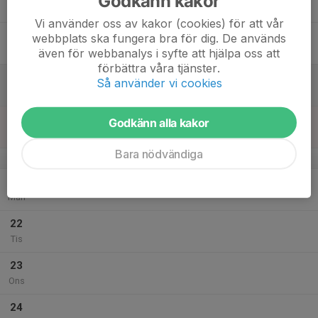
Godkänn kakor
Tor
Vi använder oss av kakor (cookies) för att vår
18
webbplats ska fungera bra för dig. De används
Fre
även för webbanalys i syfte att hjälpa oss att
förbättra våra tjänster.
19
Så använder vi cookies
Lör
20
Godkänn alla kakor
Sön
Bara nödvändiga
v.39
21
Mån
22
Tis
23
Ons
24