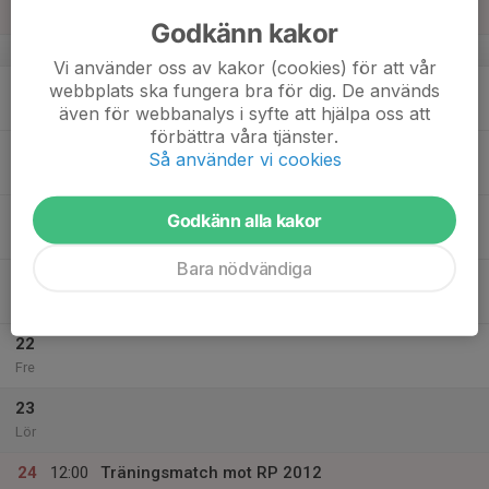
Sön
Godkänn kakor
v.21
Vi använder oss av kakor (cookies) för att vår
18
webbplats ska fungera bra för dig. De används
Mån
även för webbanalys i syfte att hjälpa oss att
förbättra våra tjänster.
19
Så använder vi cookies
Tis
20
17:00
Utomhusträning handboll
Godkänn alla kakor
18:00
Ons
Gräsplanen vid Klämmestorpskolan
Bara nödvändiga
21
16:30
Utomhusträning handboll
17:30
Tor
Vid planen
22
Fre
23
Lör
24
12:00
Träningsmatch mot RP 2012