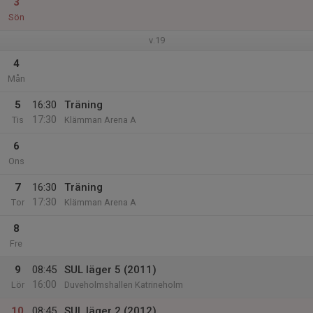
3
Sön
v.19
4
Mån
5
16:30
Träning
17:30
Tis
Klämman Arena A
6
Ons
7
16:30
Träning
17:30
Tor
Klämman Arena A
8
Fre
9
08:45
SUL läger 5 (2011)
16:00
Lör
Duveholmshallen Katrineholm
10
08:45
SUL läger 2 (2012)