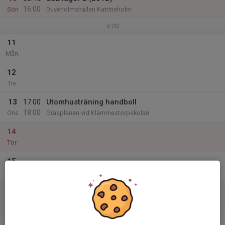
16:00
Sön
Duveholmshallen Katrineholm
v.20
11
Mån
12
Tis
13
17:00
Utomhusträning handboll
18:00
Ons
Gräsplanen vid Klämmestorpskolan
14
Tor
15
Fre
16
Lör
17