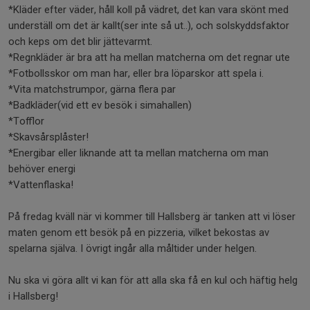
*Kläder efter väder, håll koll på vädret, det kan vara skönt med
underställ om det är kallt(ser inte så ut..), och solskyddsfaktor
och keps om det blir jättevarmt.
*Regnkläder är bra att ha mellan matcherna om det regnar ute
*Fotbollsskor om man har, eller bra löparskor att spela i.
*Vita matchstrumpor, gärna flera par
*Badkläder(vid ett ev besök i simahallen)
*Tofflor
*Skavsårsplåster!
*Energibar eller liknande att ta mellan matcherna om man
behöver energi
*Vattenflaska!
På fredag kväll när vi kommer till Hallsberg är tanken att vi löser
maten genom ett besök på en pizzeria, vilket bekostas av
spelarna själva. I övrigt ingår alla måltider under helgen.
Nu ska vi göra allt vi kan för att alla ska få en kul och häftig helg
i Hallsberg!