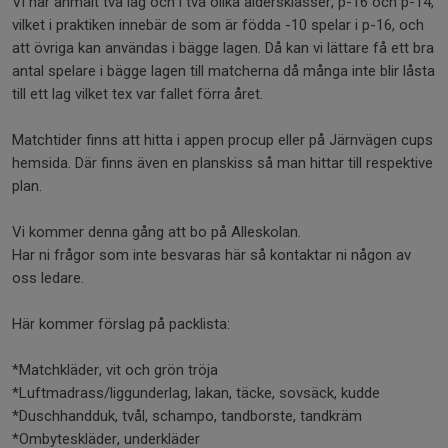
Vi har anmält två lag och i två olika åldersklasser, p-16 och p-14,
vilket i praktiken innebär de som är födda -10 spelar i p-16, och
att övriga kan användas i bägge lagen. Då kan vi lättare få ett bra
antal spelare i bägge lagen till matcherna då många inte blir låsta
till ett lag vilket tex var fallet förra året.
Matchtider finns att hitta i appen procup eller på Järnvägen cups
hemsida. Där finns även en planskiss så man hittar till respektive
plan.
Vi kommer denna gång att bo på Alleskolan.
Har ni frågor som inte besvaras här så kontaktar ni någon av
oss ledare.
Här kommer förslag på packlista:
*Matchkläder, vit och grön tröja
*Luftmadrass/liggunderlag, lakan, täcke, sovsäck, kudde
*Duschhandduk, tvål, schampo, tandborste, tandkräm
*Ombyteskläder, underkläder