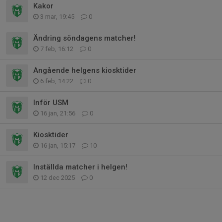
Kakor
3 mar, 19:45
0
Ändring söndagens matcher!
7 feb, 16:12
0
Angående helgens kiosktider
6 feb, 14:22
0
Inför USM
16 jan, 21:56
0
Kiosktider
16 jan, 15:17
10
Inställda matcher i helgen!
12 dec 2025
0