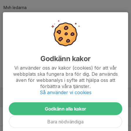
Mvh ledarna
Dela nyhet
Kommentarer
Godkänn kakor
Vi använder oss av kakor (cookies) för att vår
webbplats ska fungera bra för dig. De används
Tidigare nyheter
även för webbanalys i syfte att hjälpa oss att
förbättra våra tjänster.
Så använder vi cookies
Info Järnvägen cup
27 maj, 14:31
0
Godkänn alla kakor
Mantorp Park version 3
7 maj, 19:18
6
Bara nödvändiga