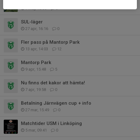
Utomhusträning inför Järnvägen!
7 maj, 18:55
0
SUL-läger
27 apr, 16:16
0
Fler pass på Mantorp Park
13 apr, 14:03
12
Mantorp Park
9 apr, 15:48
5
Nu finns det kakor att hämta!
7 apr, 19:58
0
Betalning Järnvägen cup + info
27 mar, 15:49
0
Matchtider USM i Linköping
5 mar, 09:41
0