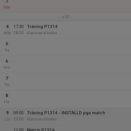
3
Sön
v.10
4
17:30
Träning P1314
18:30
Mån
Klämman B-hallen
5
Tis
6
Ons
7
Tor
8
Fre
9
09:00
Träning P1314 - INSTÄLLD pga match
10:00
Lör
Klämman B-hallen
11:00
Match P1314