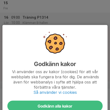
15
Fre
16
09:00
Träning P1314
10:00
Lör
Klämman B-hallen
17
11:15
Matcher P1314
13:00
Sön
Rosvalla B, Nyköping
11:15
Match mot RP IF Linköping Vit
12:15
P10 Södra Mitt
Rosvalla B
Godkänn kakor
12:15
Match mot IFK Nyköping - Vit P-13
13:15
Vi använder oss av kakor (cookies) för att vår
P10 Södra Mitt
webbplats ska fungera bra för dig. De används
Rosvalla B
även för webbanalys i syfte att hjälpa oss att
v.12
förbättra våra tjänster.
Så använder vi cookies
18
17:30
Träning P1314
18:30
Mån
Klämman B-hallen
Godkänn alla kakor
19