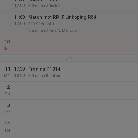
12:00
Klämman A-hallen
11:00
Match mot RP IF Linköping Röd
12:00
P10 Södra Mitt
Klämman Arena A, Mantorp
10
Sön
v.11
11
17:30
Träning P1314
18:30
Mån
Klämman B-hallen
12
Tis
13
Ons
14
Tor