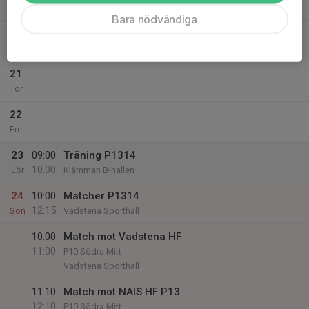
Tis
Bara nödvändiga
20
Ons
21
Tor
22
Fre
23
09:00
Träning P1314
10:00
Lör
Klämman B-hallen
24
10:00
Matcher P1314
12:15
Sön
Vadstena Sporthall
10:00
Match mot Vadstena HF
11:00
P10 Södra Mitt
Vadstena Sporthall
11:10
Match mot NAIS HF P13
12:10
P10 Södra Mitt