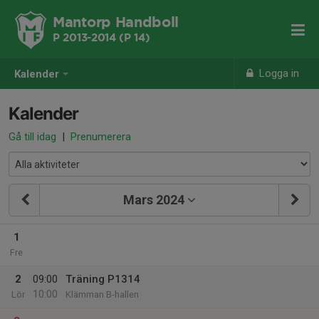
Mantorp Handboll
P 2013-2014 (P 14)
Logga in
Kalender
Kalender
Gå till idag
|
Prenumerera
Mars 2024
1
Fre
2
09:00
Träning P1314
10:00
Lör
Klämman B-hallen