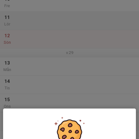
Fre
11
Lör
12
Sön
v.29
13
Mån
14
Tis
15
Ons
16
Tor
17