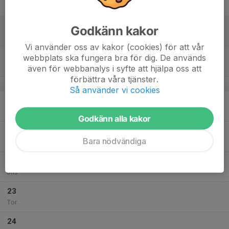
Fre
18
Godkänn kakor
Lör
Vi använder oss av kakor (cookies) för att vår
19
webbplats ska fungera bra för dig. De används
Sön
även för webbanalys i syfte att hjälpa oss att
förbättra våra tjänster.
v.30
Så använder vi cookies
20
Mån
Godkänn alla kakor
21
Bara nödvändiga
Tis
22
Ons
23
Tor
24