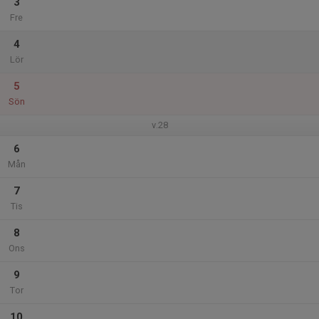
3
Fre
4
Lör
5
Sön
v.28
6
Mån
7
Tis
8
Ons
9
Tor
10