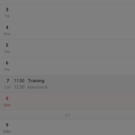
3
Tis
4
Ons
5
Tor
6
Fre
7
11:00
Träning
12:30
Lör
Klämman B
8
Sön
v.7
9
Mån