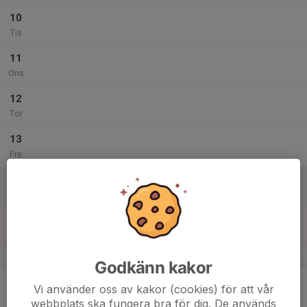
10
Tis
11
Ons
12
Tor
13
Fre
14
11:00
Träning
12:30
Lör
Klämman B
15
Sön
v.8
Godkänn kakor
16
Vi använder oss av kakor (cookies) för att vår
Mån
webbplats ska fungera bra för dig. De används