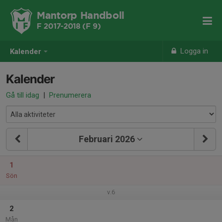
Mantorp Handboll
F 2017-2018 (F 9)
Logga in
Kalender
Kalender
Gå till idag
|
Prenumerera
Februari 2026
1
Sön
v.6
2
Mån