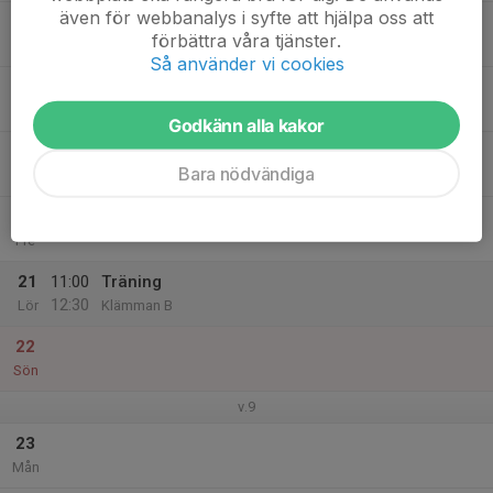
även för webbanalys i syfte att hjälpa oss att
17
förbättra våra tjänster.
Tis
Så använder vi cookies
18
Ons
Godkänn alla kakor
19
Bara nödvändiga
Tor
20
Fre
21
11:00
Träning
12:30
Lör
Klämman B
22
Sön
v.9
23
Mån