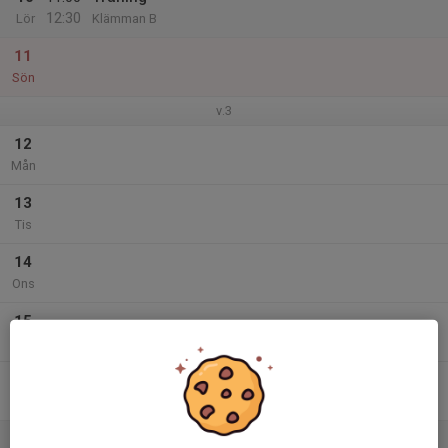
12:30
Lör
Klämman B
11
Sön
v.3
12
Mån
13
Tis
14
Ons
15
Tor
16
Fre
17
11:00
Träning