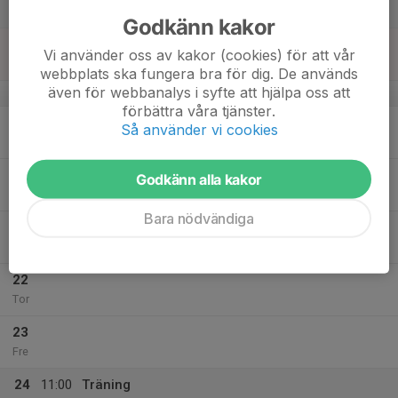
12:30
Lör
Klämman B
Godkänn kakor
18
Vi använder oss av kakor (cookies) för att vår
Sön
webbplats ska fungera bra för dig. De används
även för webbanalys i syfte att hjälpa oss att
v.4
förbättra våra tjänster.
19
Så använder vi cookies
Mån
20
Godkänn alla kakor
Tis
Bara nödvändiga
21
Ons
22
Tor
23
Fre
24
11:00
Träning