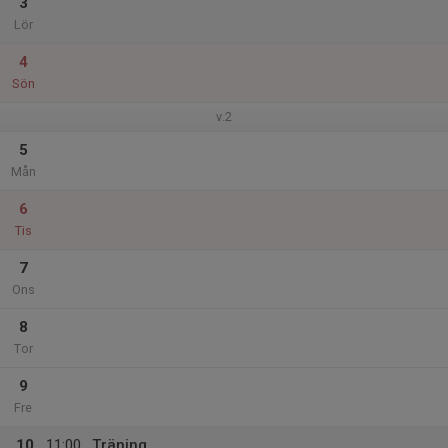
3
Lör
4
Sön
v.2
5
Mån
6
Tis
7
Ons
8
Tor
9
Fre
10
11:00
Träning