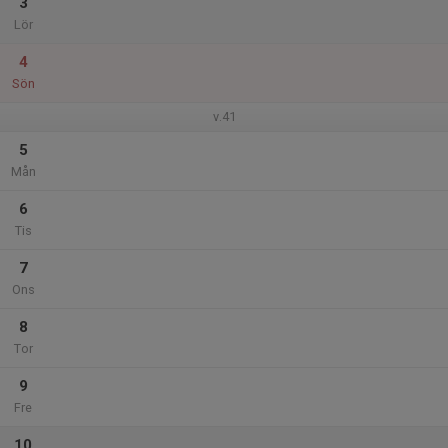
3
Lör
4
Sön
v.41
5
Mån
6
Tis
7
Ons
8
Tor
9
Fre
10