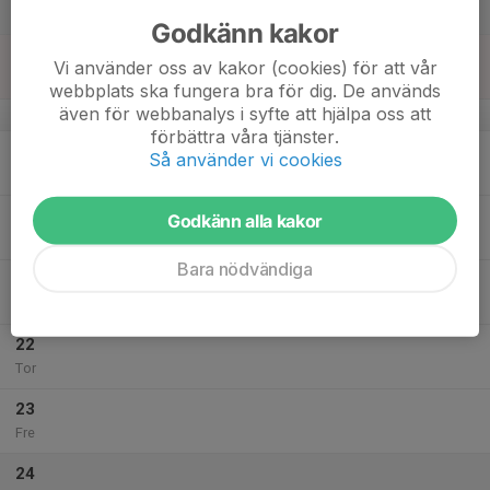
Lör
Godkänn kakor
18
Vi använder oss av kakor (cookies) för att vår
Sön
webbplats ska fungera bra för dig. De används
även för webbanalys i syfte att hjälpa oss att
v.43
förbättra våra tjänster.
19
Så använder vi cookies
Mån
20
Godkänn alla kakor
Tis
Bara nödvändiga
21
Ons
22
Tor
23
Fre
24