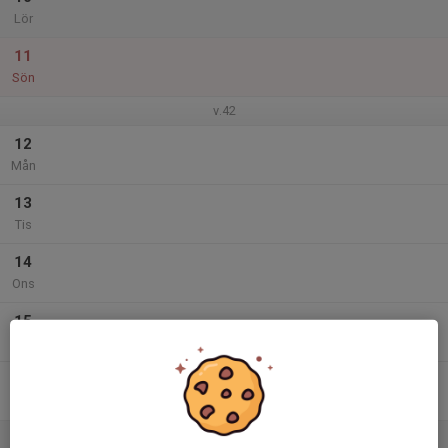
Lör
11
Sön
v.42
12
Mån
13
Tis
14
Ons
15
Tor
16
Fre
17