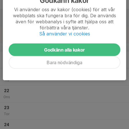
Godkänn kakor
19:00
Fre
Klämman A-hallen
Vi använder oss av kakor (cookies) för att vår
18
webbplats ska fungera bra för dig. De används
Lör
även för webbanalys i syfte att hjälpa oss att
förbättra våra tjänster.
19
Så använder vi cookies
Sön
v.17
Godkänn alla kakor
20
Bara nödvändiga
Mån
21
Tis
22
Ons
23
Tor
24