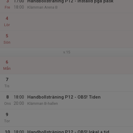
3
17:00
Handbollsträning P12 - Inställd pga påsk
18:00
Fre
Klämman Arena B
4
Lör
5
Sön
v.15
6
Mån
7
Tis
8
18:00
Handbollsträning P12 - OBS! Tiden
20:00
Ons
Klämman B-hallen
9
Tor
10
18:00
Handbollsträning P12 - OBS! lokal + tid