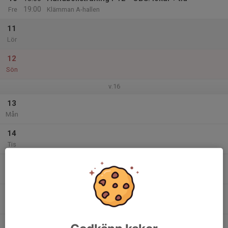
19:00
Fre
Klämman A-hallen
11
Lör
12
Sön
v.16
13
Mån
14
Tis
15
18:00
Handbollsträning P12 - Obs tiden!
19:00
Ons
Klämman B-hallen
16
Tor
17
18:00
Handbollsträning P12 - OBS! lokal + tid