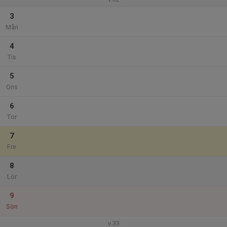
3
Mån
4
Tis
5
Ons
6
Tor
7
Fre
8
Lör
9
Sön
v.33