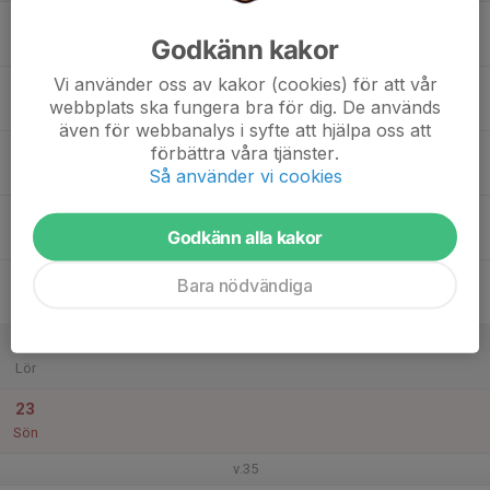
17
Godkänn kakor
Mån
Vi använder oss av kakor (cookies) för att vår
18
webbplats ska fungera bra för dig. De används
Tis
även för webbanalys i syfte att hjälpa oss att
19
förbättra våra tjänster.
Så använder vi cookies
Ons
20
Godkänn alla kakor
Tor
21
Bara nödvändiga
Fre
22
Lör
23
Sön
v.35