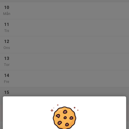
10
Mån
11
Tis
12
Ons
13
Tor
14
Fre
15
Lör
16
Sön
v.34