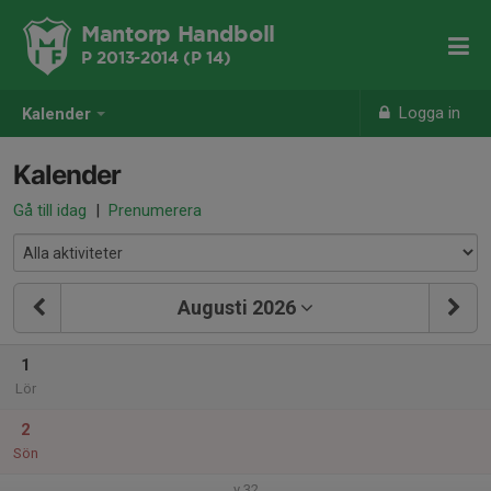
Mantorp Handboll
P 2013-2014 (P 14)
Logga in
Kalender
Kalender
Gå till idag
|
Prenumerera
Augusti 2026
1
Lör
2
Sön
v.32