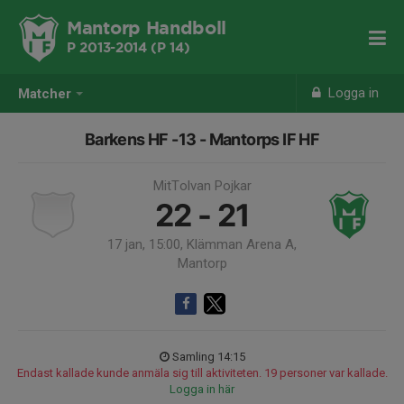
Mantorp Handboll
P 2013-2014 (P 14)
Logga in
Matcher
Barkens HF -13 - Mantorps IF HF
MitTolvan Pojkar
22 - 21
17 jan, 15:00, Klämman Arena A,
Mantorp
Samling 14:15
Endast kallade kunde anmäla sig till aktiviteten. 19 personer var kallade.
Logga in här