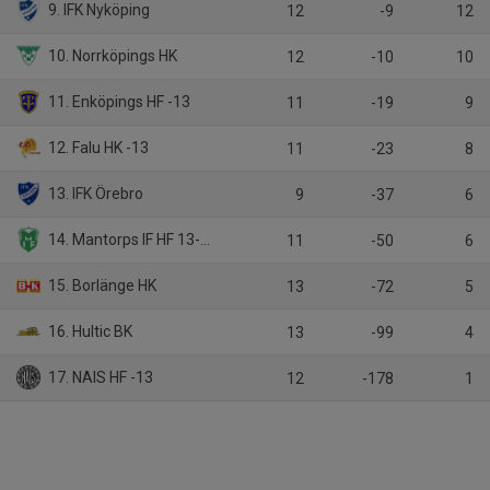
9. IFK Nyköping
12
-9
12
10. Norrköpings HK
12
-10
10
11. Enköpings HF -13
11
-19
9
12. Falu HK -13
11
-23
8
13. IFK Örebro
9
-37
6
14. Mantorps IF HF 13-14
11
-50
6
15. Borlänge HK
13
-72
5
16. Hultic BK
13
-99
4
17. NAIS HF -13
12
-178
1