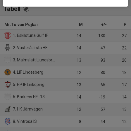
Tabell
MitTolvan Pojkar
M
+/-
P
1. Eskilstuna Guif IF
14
130
27
2. VästeråsIrsta HF
14
47
22
3. Malmslätt Ljungsbro HF
13
93
20
4. LIF Lindesberg
12
80
18
5. RP IF Linköping
13
65
17
6. Barkens HF -13
14
-19
14
7. HK Järnvägen
12
57
13
8. Vintrosa IS
8
44
12